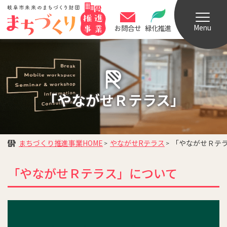
Menu
お問合せ
緑化推進
「やながせＲテラス」
まちづくり推進事業HOME
やながせRテラス
「やながせＲテ
「やながせＲテラス」について